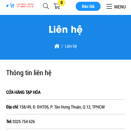
0
MENU
Báo Giá
Liên hệ
Liên hệ
Thông tin liên hệ
CỬA HÀNG TẠP HÓA
Địa chỉ:
158/49, Đ. ĐHT05, P. Tân Hưng Thuận, Q 12, TPHCM
Tel:
0325 754 626