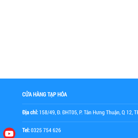
CỬA HÀNG TẠP HÓA
Địa chỉ:
158/49, Đ. ĐHT05, P. Tân Hưng Thuận, Q 12,
Tel:
0325 754 626