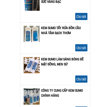
SỨC VÀNG BẠC
Chi tiết
KEM SUMO TẨY RỬA BỒN CẦU
NHÀ TẮM SẠCH THƠM
Chi tiết
KEM SUMO LÀM SÁNG BÓNG BỀ
MẶT ĐỒNG, MEN SỨ
Chi tiết
CÔNG TY CUNG CẤP KEM SUMO
CHÍNH HÃNG