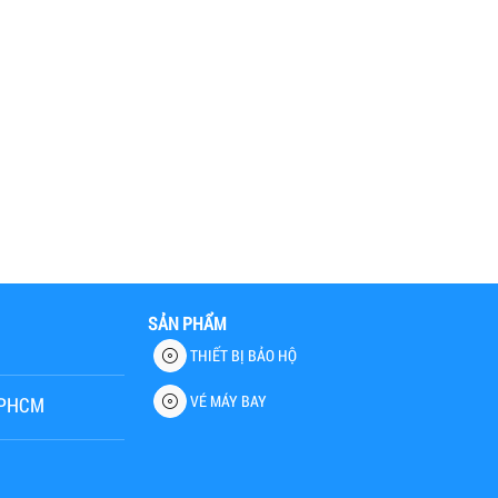
SẢN PHẨM
THIẾT BỊ BẢO HỘ
VÉ MÁY BAY
 TPHCM