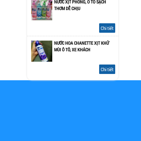
NƯỚC XỊT PHÒNG, Ô TÔ SẠCH
THƠM DỄ CHỊU
Chi tiết
NƯỚC HOA CHANETTE XỊT KHỬ
MÙI Ô TÔ, XE KHÁCH
Chi tiết