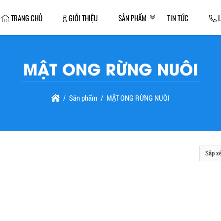
TRANG CHỦ
GIỚI THIỆU
SẢN PHẨM
TIN TỨC
L
MẬT ONG RỪNG NUÔI
Sản phẩm
MẬT ONG RỪNG NUÔI