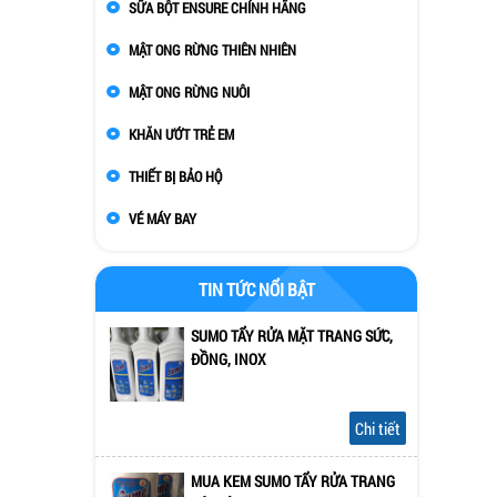
SỮA BỘT ENSURE CHÍNH HÃNG
MẬT ONG RỪNG THIÊN NHIÊN
MẬT ONG RỪNG NUÔI
KHĂN ƯỚT TRẺ EM
THIẾT BỊ BẢO HỘ
VÉ MÁY BAY
TIN TỨC NỔI BẬT
SUMO TẨY RỬA MẶT TRANG SỨC,
ĐỒNG, INOX
Chi tiết
MUA KEM SUMO TẨY RỬA TRANG