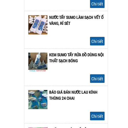
Chi tiết
NƯỚC TẨY SUMO LÀM SẠCH VẾT Ố
VÀNG, RỈ SÉT
Chi tiết
KEM SUMO TẨY RỬA ĐỒ DÙNG NỘI
THẤT SẠCH BÓNG
Chi tiết
BÁO GIÁ BÁN NƯỚC LAU KÍNH
THÙNG 24 CHAI
Chi tiết