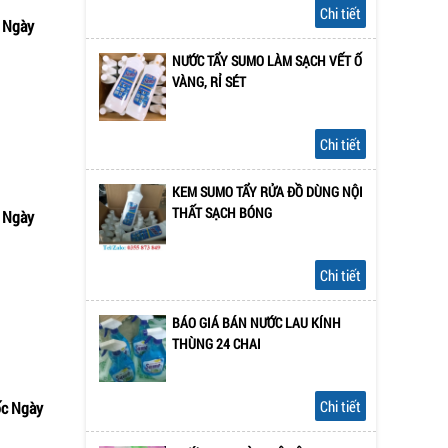
Chi tiết
 Ngày
m nhanh
NƯỚC TẨY SUMO LÀM SẠCH VẾT Ố
VÀNG, RỈ SÉT
Chi tiết
KEM SUMO TẨY RỬA ĐỒ DÙNG NỘI
THẤT SẠCH BÓNG
 Ngày
m nhanh
Chi tiết
BÁO GIÁ BÁN NƯỚC LAU KÍNH
THÙNG 24 CHAI
Chi tiết
ốc Ngày
m nhanh