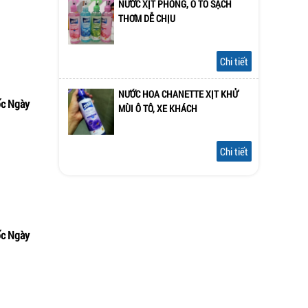
NƯỚC XỊT PHÒNG, Ô TÔ SẠCH
THƠM DỄ CHỊU
Chi tiết
NƯỚC HOA CHANETTE XỊT KHỬ
ốc Ngày
MÙI Ô TÔ, XE KHÁCH
m nhanh
Chi tiết
ốc Ngày
m nhanh