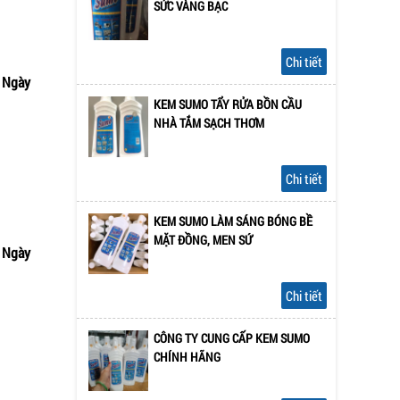
SỨC VÀNG BẠC
Chi tiết
 Ngày
m nhanh
KEM SUMO TẨY RỬA BỒN CẦU
NHÀ TẮM SẠCH THƠM
Chi tiết
KEM SUMO LÀM SÁNG BÓNG BỀ
MẶT ĐỒNG, MEN SỨ
 Ngày
m nhanh
Chi tiết
CÔNG TY CUNG CẤP KEM SUMO
CHÍNH HÃNG