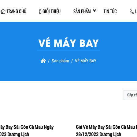
TRANG CHỦ
GIỚI THIỆU
SẢN PHẨM
TIN TỨC
L
VÉ MÁY BAY
Sản phẩm
VÉ MÁY BAY
Máy Bay Sài Gòn Cà Mau Ngày
Giá Vé Máy Bay Sài Gòn Cà Mau 
vào giỏ hàng
Xem nhanh
Thêm vào giỏ hàng
Xe
023 Dương Lịch
28/12/2023 Dương Lịch