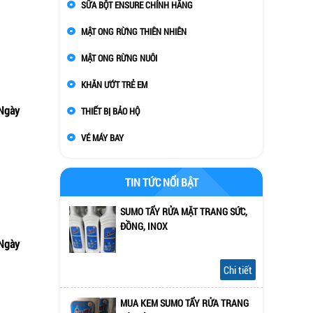
SỮA BỘT ENSURE CHÍNH HÃNG
MẬT ONG RỪNG THIÊN NHIÊN
MẬT ONG RỪNG NUÔI
KHĂN ƯỚT TRẺ EM
Ngày
THIẾT BỊ BẢO HỘ
m nhanh
VÉ MÁY BAY
TIN TỨC NỔI BẬT
SUMO TẨY RỬA MẶT TRANG SỨC,
ĐỒNG, INOX
Ngày
m nhanh
Chi tiết
MUA KEM SUMO TẨY RỬA TRANG