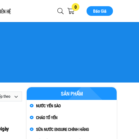
0
IÊN HỆ
Báo Giá
SẢN PHẨM
NƯỚC YẾN SÀO
CHÁO TỔ YẾN
Ngày
SỮA NƯỚC ENSURE CHÍNH HÃNG
m nhanh