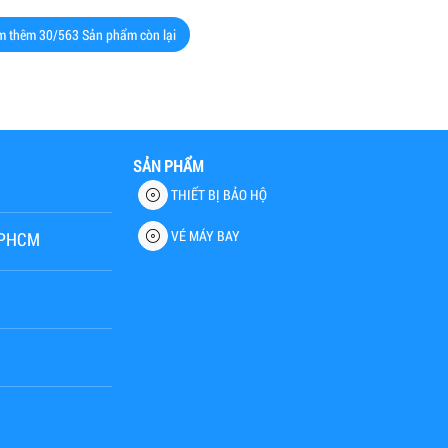
m thêm
30
/563 Sản phẩm còn lại
SẢN PHẨM
THIẾT BỊ BẢO HỘ
VÉ MÁY BAY
 TPHCM