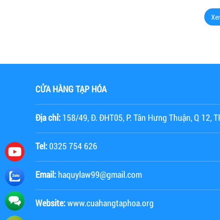
Xe
CỬA HÀNG TẠP HÓA
Địa chỉ:
158/49, Đ. ĐHT05, P. Tân Hưng Thuận, Q 12,
Tel:
0325 754 626
Email:
haquylaw99@gmail.com
Website:
www.cuahangtaphoa.org