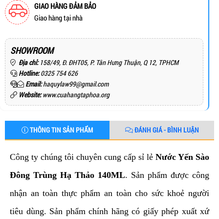
GIAO HÀNG ĐẢM BẢO
Giao hàng tại nhà
SHOWROOM
Địa chỉ:
158/49, Đ. ĐHT05, P. Tân Hưng Thuận, Q 12, TPHCM
Hotline:
0325 754 626
Email:
haquylaw99@gmail.com
Website:
www.cuahangtaphoa.org
THÔNG TIN SẢN PHẨM
ĐÁNH GIÁ - BÌNH LUẬN
Công ty chúng tôi chuyên cung cấp sỉ lẻ
Nước Yến Sào
Đông Trùng Hạ Thảo 140ML
. Sản phẩm được công
nhận an toàn thực phẩm an toàn cho sức khoẻ người
tiêu dùng. Sản phẩm chính hãng có giấy phép xuất xứ