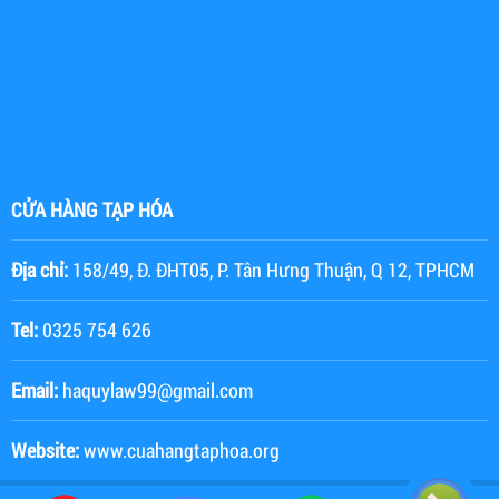
CỬA HÀNG TẠP HÓA
Địa chỉ:
158/49, Đ. ĐHT05, P. Tân Hưng Thuận, Q 12, TPHCM
Tel:
0325 754 626
Email:
haquylaw99@gmail.com
Website:
www.cuahangtaphoa.org