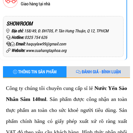
Giao hàng tại nhà
SHOWROOM
Địa chỉ:
158/49, Đ. ĐHT05, P. Tân Hưng Thuận, Q 12, TPHCM
Hotline:
0325 754 626
Email:
haquylaw99@gmail.com
Website:
www.cuahangtaphoa.org
THÔNG TIN SẢN PHẨM
ĐÁNH GIÁ - BÌNH LUẬN
Công ty chúng tôi chuyên cung cấp sỉ lẻ
Nước Yến Sào
Nhân Sâm 140ml
. Sản phẩm được công nhận an toàn
thực phẩm an toàn cho sức khoẻ người tiêu dùng. Sản
phẩm chính hãng có giấy phép xuất xứ rõ ràng xuất
VAT đỏ theo yêu cầu khách hàng. Hình thức phân phối